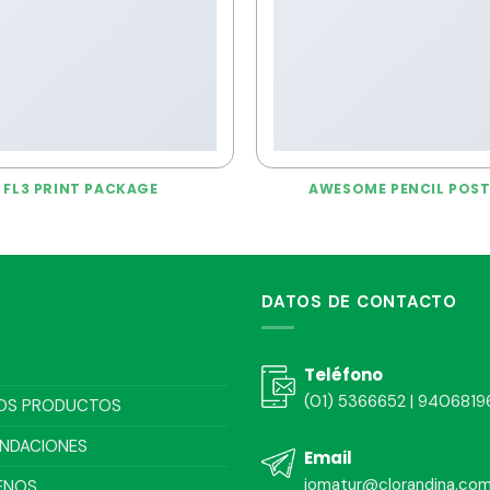
FL3 PRINT PACKAGE
AWESOME PENCIL POS
DATOS DE CONTACTO
Teléfono
(01) 5366652 | 9406819
OS PRODUCTOS
NDACIONES
Email
jomatur@clorandina.co
ENOS