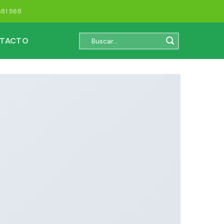
681 968
Buscar
TACTO
por: