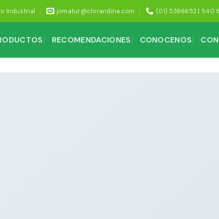
ro Industrial
jomatur@clorandina.com
(01) 5366652 | 940 
PRODUCTOS
RECOMENDACIONES
CONOCENOS
CON