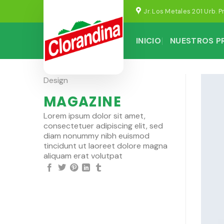
Skip
Jr. Los Metales 201 Urb. P
to
content
INICIO
NUESTROS 
Design
MAGAZINE
Lorem ipsum dolor sit amet,
consectetuer adipiscing elit, sed
diam nonummy nibh euismod
tincidunt ut laoreet dolore magna
aliquam erat volutpat