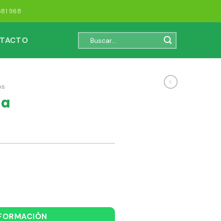
681 968
Buscar
TACTO
por:
os
na
NFORMACIÓN