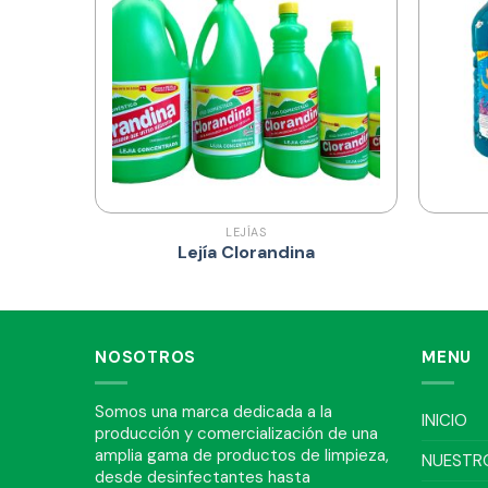
LEJÍAS
Lejía Clorandina
NOSOTROS
MENU
Somos una marca dedicada a la
INICIO
producción y comercialización de una
amplia gama de productos de limpieza,
NUESTR
desde desinfectantes hasta