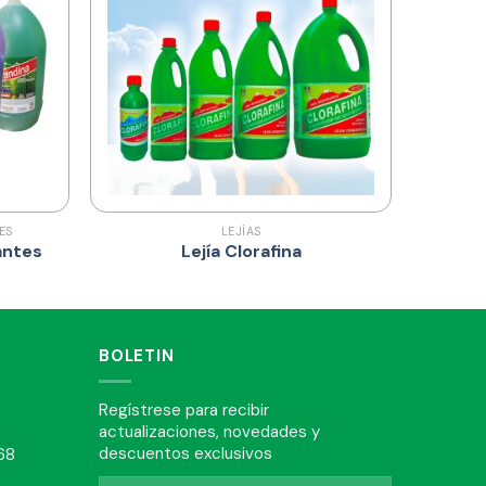
ES
LEJÍAS
antes
Lejía Clorafina
BOLETIN
Regístrese para recibir
actualizaciones, novedades y
descuentos exclusivos
68