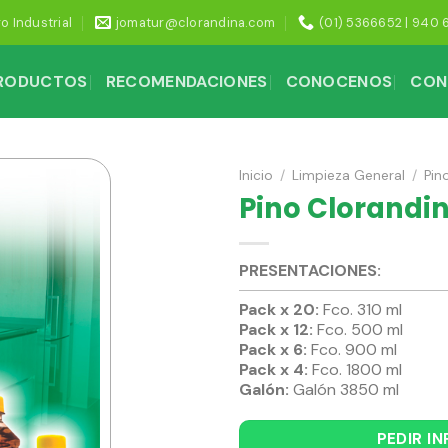
ro Industrial
jomatur@clorandina.com
(01) 5366652 | 940 
PRODUCTOS
RECOMENDACIONES
CONOCENOS
CON
Inicio
/
Limpieza General
/
Pin
Pino Clorandi
PRESENTACIONES:
Pack x 20:
Fco. 310 ml
Pack x 12:
Fco. 500 ml
Pack x 6:
Fco. 900 ml
Pack x 4:
Fco. 1800 ml
Galón:
Galón 3850 ml
PEDIR I