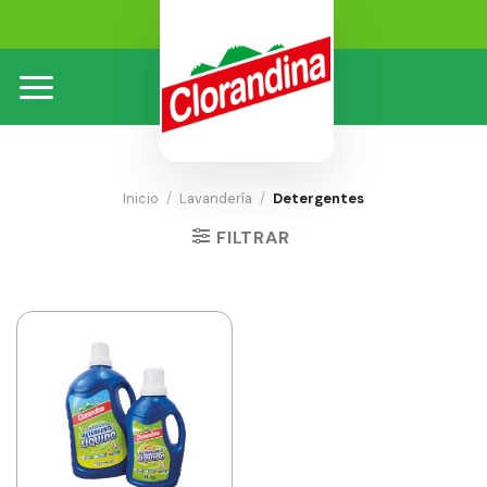
Skip
to
content
Inicio
/
Lavandería
/
Detergentes
FILTRAR